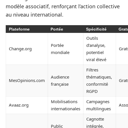
modèle associatif, renforçant l’action collective
au niveau international.
Plateforme
Portée
Spécificité
Grat
Outils
Portée
d’analyse,
Change.org
Grat
mondiale
potentiel
viral élevé
Filtres
Audience
thématiques,
MesOpinions.com
Grat
française
conformité
RGPD
Mobilisations
Campagnes
Avaaz.org
Asso
internationales
multilingues
Cagnotte
Public
intégrée,