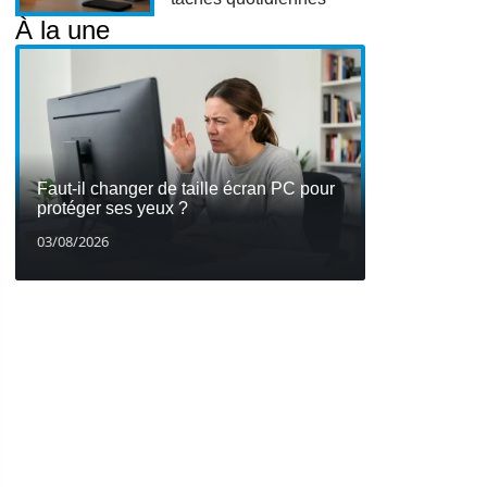
À la une
Faut-il changer de taille écran PC pour
protéger ses yeux ?
03/08/2026