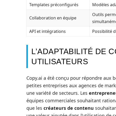
Templates préconfigurés
Modèles ada
Outils perme
Collaboration en équipe
simultaném
API et intégrations
Possibilité 
L’ADAPTABILITÉ DE 
UTILISATEURS
Copy.ai a été conçu pour répondre aux bes
petites entreprises aux agences de market
une variété de secteurs. Les
entreprene
équipes commerciales souhaitant rationa
que les
créateurs de contenu
souhaitan
une valeur ajoutée dans l’utilisation de 