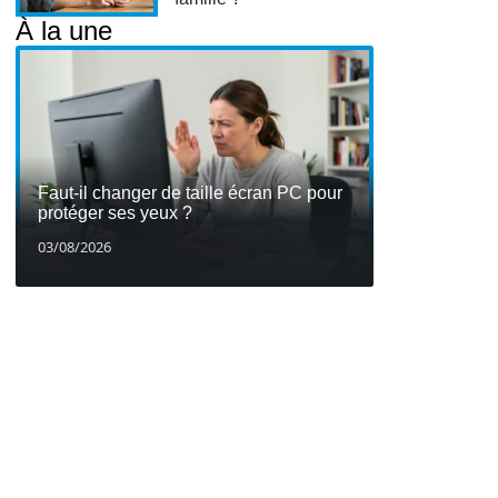
À la une
Faut-il changer de taille écran PC pour
protéger ses yeux ?
03/08/2026