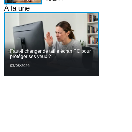
À la une
Faut-il changer de taille écran PC pour
protéger ses yeux ?
03/08/2026