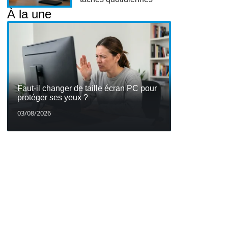
À la une
Faut-il changer de taille écran PC pour
protéger ses yeux ?
03/08/2026