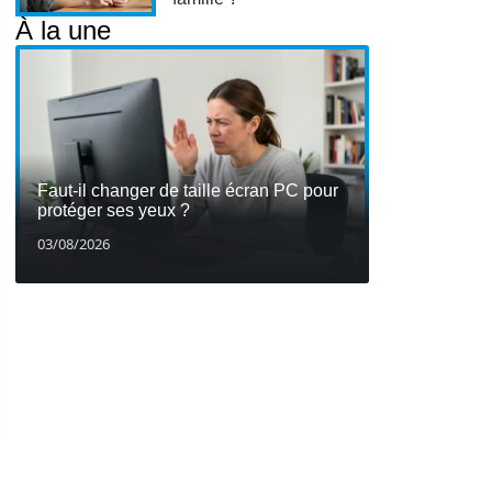
À la une
Faut-il changer de taille écran PC pour
protéger ses yeux ?
03/08/2026